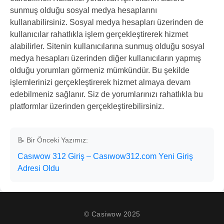
sunmuş olduğu sosyal medya hesaplarını
kullanabilirsiniz. Sosyal medya hesapları üzerinden de
kullanıcılar rahatlıkla işlem gerçekleştirerek hizmet
alabilirler. Sitenin kullanıcılarına sunmuş olduğu sosyal
medya hesapları üzerinden diğer kullanıcıların yapmış
olduğu yorumları görmeniz mümkündür. Bu şekilde
işlemlerinizi gerçekleştirerek hizmet almaya devam
edebilmeniz sağlanır. Siz de yorumlarınızı rahatlıkla bu
platformlar üzerinden gerçekleştirebilirsiniz.
📝 Bir Önceki Yazımız:
Casıwow 312 Giriş – Casıwow312.com Yeni Giriş
Adresi Oldu
© Casiwow 2025