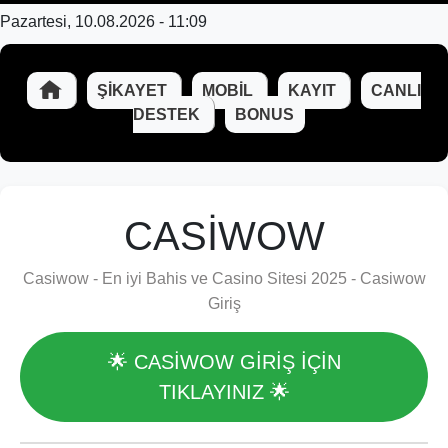
Pazartesi, 10.08.2026 - 11:09
ŞIKAYET
MOBIL
KAYIT
CANLI
DESTEK
BONUS
CASIWOW
Casiwow - En iyi Bahis ve Casino Sitesi 2025 - Casiwow
Giriş
🌟 CASIWOW GİRİŞ İÇİN
TIKLAYINIZ 🌟