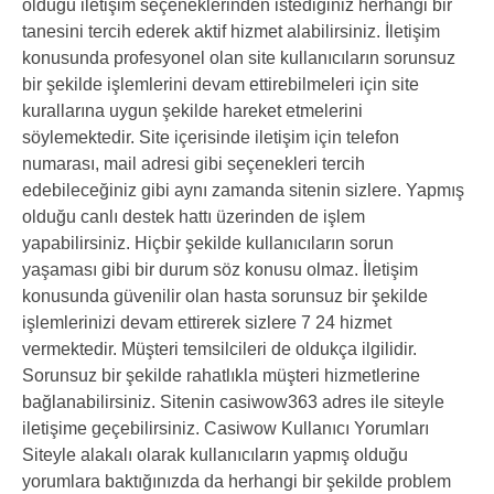
olduğu iletişim seçeneklerinden istediğiniz herhangi bir
tanesini tercih ederek aktif hizmet alabilirsiniz. İletişim
konusunda profesyonel olan site kullanıcıların sorunsuz
bir şekilde işlemlerini devam ettirebilmeleri için site
kurallarına uygun şekilde hareket etmelerini
söylemektedir. Site içerisinde iletişim için telefon
numarası, mail adresi gibi seçenekleri tercih
edebileceğiniz gibi aynı zamanda sitenin sizlere. Yapmış
olduğu canlı destek hattı üzerinden de işlem
yapabilirsiniz. Hiçbir şekilde kullanıcıların sorun
yaşaması gibi bir durum söz konusu olmaz. İletişim
konusunda güvenilir olan hasta sorunsuz bir şekilde
işlemlerinizi devam ettirerek sizlere 7 24 hizmet
vermektedir. Müşteri temsilcileri de oldukça ilgilidir.
Sorunsuz bir şekilde rahatlıkla müşteri hizmetlerine
bağlanabilirsiniz. Sitenin casiwow363 adres ile siteyle
iletişime geçebilirsiniz. Casiwow Kullanıcı Yorumları
Siteyle alakalı olarak kullanıcıların yapmış olduğu
yorumlara baktığınızda da herhangi bir şekilde problem