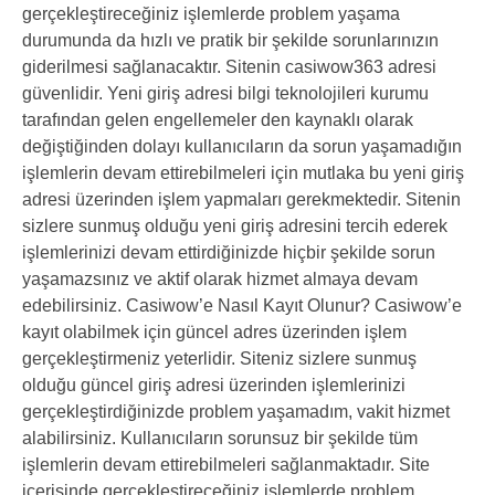
gerçekleştireceğiniz işlemlerde problem yaşama
durumunda da hızlı ve pratik bir şekilde sorunlarınızın
giderilmesi sağlanacaktır. Sitenin casiwow363 adresi
güvenlidir. Yeni giriş adresi bilgi teknolojileri kurumu
tarafından gelen engellemeler den kaynaklı olarak
değiştiğinden dolayı kullanıcıların da sorun yaşamadığın
işlemlerin devam ettirebilmeleri için mutlaka bu yeni giriş
adresi üzerinden işlem yapmaları gerekmektedir. Sitenin
sizlere sunmuş olduğu yeni giriş adresini tercih ederek
işlemlerinizi devam ettirdiğinizde hiçbir şekilde sorun
yaşamazsınız ve aktif olarak hizmet almaya devam
edebilirsiniz. Casiwow’e Nasıl Kayıt Olunur? Casiwow’e
kayıt olabilmek için güncel adres üzerinden işlem
gerçekleştirmeniz yeterlidir. Siteniz sizlere sunmuş
olduğu güncel giriş adresi üzerinden işlemlerinizi
gerçekleştirdiğinizde problem yaşamadım, vakit hizmet
alabilirsiniz. Kullanıcıların sorunsuz bir şekilde tüm
işlemlerin devam ettirebilmeleri sağlanmaktadır. Site
içerisinde gerçekleştireceğiniz işlemlerde problem