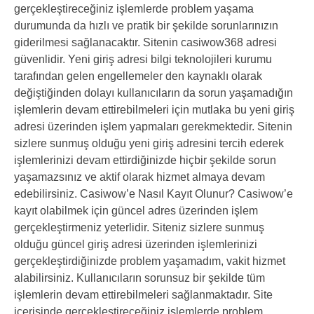
gerçekleştireceğiniz işlemlerde problem yaşama
durumunda da hızlı ve pratik bir şekilde sorunlarınızın
giderilmesi sağlanacaktır. Sitenin casiwow368 adresi
güvenlidir. Yeni giriş adresi bilgi teknolojileri kurumu
tarafından gelen engellemeler den kaynaklı olarak
değiştiğinden dolayı kullanıcıların da sorun yaşamadığın
işlemlerin devam ettirebilmeleri için mutlaka bu yeni giriş
adresi üzerinden işlem yapmaları gerekmektedir. Sitenin
sizlere sunmuş olduğu yeni giriş adresini tercih ederek
işlemlerinizi devam ettirdiğinizde hiçbir şekilde sorun
yaşamazsınız ve aktif olarak hizmet almaya devam
edebilirsiniz. Casiwow’e Nasıl Kayıt Olunur? Casiwow’e
kayıt olabilmek için güncel adres üzerinden işlem
gerçekleştirmeniz yeterlidir. Siteniz sizlere sunmuş
olduğu güncel giriş adresi üzerinden işlemlerinizi
gerçekleştirdiğinizde problem yaşamadım, vakit hizmet
alabilirsiniz. Kullanıcıların sorunsuz bir şekilde tüm
işlemlerin devam ettirebilmeleri sağlanmaktadır. Site
içerisinde gerçekleştireceğiniz işlemlerde problem