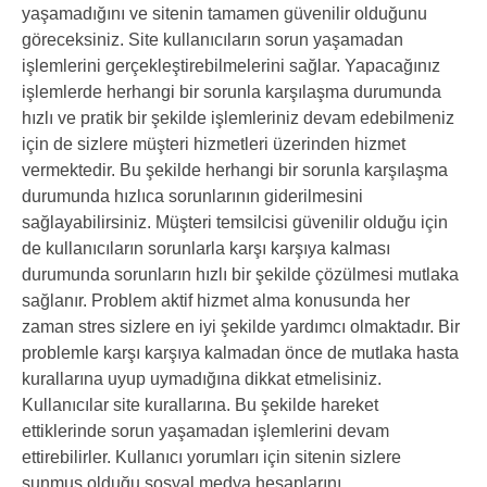
yaşamadığını ve sitenin tamamen güvenilir olduğunu
göreceksiniz. Site kullanıcıların sorun yaşamadan
işlemlerini gerçekleştirebilmelerini sağlar. Yapacağınız
işlemlerde herhangi bir sorunla karşılaşma durumunda
hızlı ve pratik bir şekilde işlemleriniz devam edebilmeniz
için de sizlere müşteri hizmetleri üzerinden hizmet
vermektedir. Bu şekilde herhangi bir sorunla karşılaşma
durumunda hızlıca sorunlarının giderilmesini
sağlayabilirsiniz. Müşteri temsilcisi güvenilir olduğu için
de kullanıcıların sorunlarla karşı karşıya kalması
durumunda sorunların hızlı bir şekilde çözülmesi mutlaka
sağlanır. Problem aktif hizmet alma konusunda her
zaman stres sizlere en iyi şekilde yardımcı olmaktadır. Bir
problemle karşı karşıya kalmadan önce de mutlaka hasta
kurallarına uyup uymadığına dikkat etmelisiniz.
Kullanıcılar site kurallarına. Bu şekilde hareket
ettiklerinde sorun yaşamadan işlemlerini devam
ettirebilirler. Kullanıcı yorumları için sitenin sizlere
sunmuş olduğu sosyal medya hesaplarını