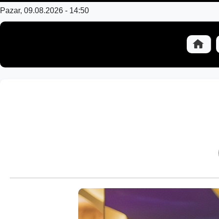
Pazar, 09.08.2026 - 14:50