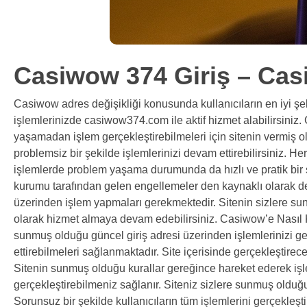
Casiwow 374 Giriş – Cas
Casiwow adres değişikliği konusunda kullanıcıların en iyi şeki
işlemlerinizde casiwow374.com ile aktif hizmet alabilirsiniz.
yaşamadan işlem gerçekleştirebilmeleri için sitenin vermiş o
problemsiz bir şekilde işlemlerinizi devam ettirebilirsiniz. He
işlemlerde problem yaşama durumunda da hızlı ve pratik bir şe
kurumu tarafından gelen engellemeler den kaynaklı olarak değ
üzerinden işlem yapmaları gerekmektedir. Sitenin sizlere sunm
olarak hizmet almaya devam edebilirsiniz. Casiwow’e Nasıl Ka
sunmuş olduğu güncel giriş adresi üzerinden işlemlerinizi ge
ettirebilmeleri sağlanmaktadır. Site içerisinde gerçekleştirec
Sitenin sunmuş olduğu kurallar gereğince hareket ederek işlem
gerçekleştirebilmeniz sağlanır. Siteniz sizlere sunmuş olduğu
Sorunsuz bir şekilde kullanıcıların tüm işlemlerini gerçekleşt