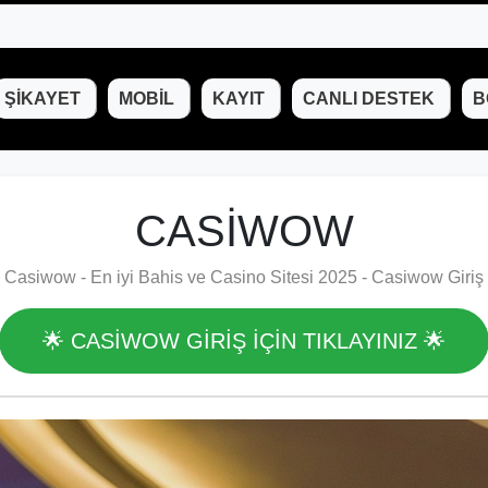
ŞIKAYET
MOBIL
KAYIT
CANLI DESTEK
B
CASIWOW
Casiwow - En iyi Bahis ve Casino Sitesi 2025 - Casiwow Giriş
🌟 CASIWOW GİRİŞ İÇİN TIKLAYINIZ 🌟