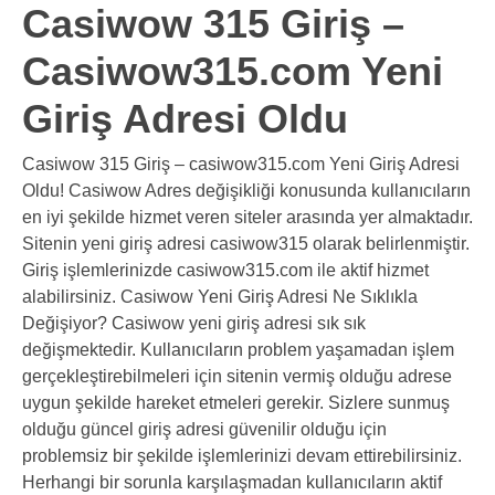
Casiwow 315 Giriş –
Casiwow315.com Yeni
Giriş Adresi Oldu
Casiwow 315 Giriş – casiwow315.com Yeni Giriş Adresi
Oldu! Casiwow Adres değişikliği konusunda kullanıcıların
en iyi şekilde hizmet veren siteler arasında yer almaktadır.
Sitenin yeni giriş adresi casiwow315 olarak belirlenmiştir.
Giriş işlemlerinizde casiwow315.com ile aktif hizmet
alabilirsiniz. Casiwow Yeni Giriş Adresi Ne Sıklıkla
Değişiyor? Casiwow yeni giriş adresi sık sık
değişmektedir. Kullanıcıların problem yaşamadan işlem
gerçekleştirebilmeleri için sitenin vermiş olduğu adrese
uygun şekilde hareket etmeleri gerekir. Sizlere sunmuş
olduğu güncel giriş adresi güvenilir olduğu için
problemsiz bir şekilde işlemlerinizi devam ettirebilirsiniz.
Herhangi bir sorunla karşılaşmadan kullanıcıların aktif