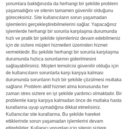
yorumlara baktığınızda da herhangi bir şekilde problem
yaşamadığını ve sitenin tamamen güvenilir olduğunu
göreceksiniz. Site kullanıcıların sorun yaşamadan
işlemlerini gerçekleştirebilmelerini sağlar. Yapacağınız
işlemlerde herhangi bir sorunla karşılaşma durumunda
hızlı ve pratik bir şekilde işlemleriniz devam edebilmeniz
için de sizlere müşteri hizmetleri üzerinden hizmet
vermektedir. Bu şekilde herhangi bir sorunla karşılaşma
durumunda hızlıca sorunlarının giderilmesini
sağlayabilirsiniz. Müşteri temsilcisi güvenilir olduğu için
de kullanıcıların sorunlarla karşı karşıya kalması
durumunda sorunların hızlı bir şekilde çözülmesi mutlaka
sağlanır. Problem aktif hizmet alma konusunda her
zaman stres sizlere en iyi şekilde yardımcı olmaktadır. Bir
problemle karşı karşıya kalmadan önce de mutlaka hasta
kurallarına uyup uymadığına dikkat etmelisiniz.
Kullanıcılar site kurallarına. Bu şekilde hareket
ettiklerinde sorun yaşamadan işlemlerini devam
ettirebilirler. Kullanıcı yorumları için sitenin sizlere