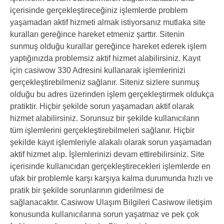
içerisinde gerçekleştireceğiniz işlemlerde problem
yaşamadan aktif hizmeti almak istiyorsanız mutlaka site
kuralları gereğince hareket etmeniz şarttır. Sitenin
sunmuş olduğu kurallar gereğince hareket ederek işlem
yaptığınızda problemsiz aktif hizmet alabilirsiniz. Kayıt
için casiwow 330 Adresini kullanarak işlemlerinizi
gerçekleştirebilmeniz sağlanır. Siteniz sizlere sunmuş
olduğu bu adres üzerinden işlem gerçekleştirmek oldukça
pratiktir. Hiçbir şekilde sorun yaşamadan aktif olarak
hizmet alabilirsiniz. Sorunsuz bir şekilde kullanıcıların
tüm işlemlerini gerçekleştirebilmeleri sağlanır. Hiçbir
şekilde kayıt işlemleriyle alakalı olarak sorun yaşamadan
aktif hizmet alıp. İşlemlerinizi devam ettirebilirsiniz. Site
içerisinde kullanıcıdan gerçekleştirecekleri işlemlerde en
ufak bir problemle karşı karşıya kalma durumunda hızlı ve
pratik bir şekilde sorunlarının giderilmesi de
sağlanacaktır. Casiwow Ulaşım Bilgileri Casiwow iletişim
konusunda kullanıcılarına sorun yaşatmaz ve pek çok