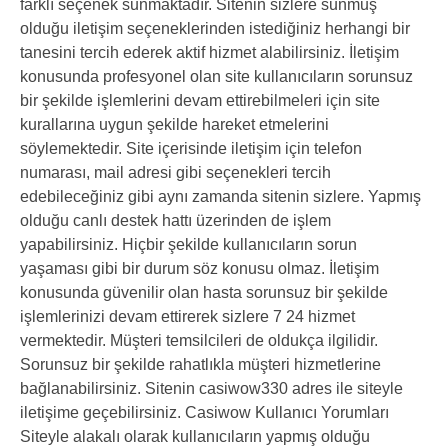
farklı seçenek sunmaktadır. Sitenin sizlere sunmuş
olduğu iletişim seçeneklerinden istediğiniz herhangi bir
tanesini tercih ederek aktif hizmet alabilirsiniz. İletişim
konusunda profesyonel olan site kullanıcıların sorunsuz
bir şekilde işlemlerini devam ettirebilmeleri için site
kurallarına uygun şekilde hareket etmelerini
söylemektedir. Site içerisinde iletişim için telefon
numarası, mail adresi gibi seçenekleri tercih
edebileceğiniz gibi aynı zamanda sitenin sizlere. Yapmış
olduğu canlı destek hattı üzerinden de işlem
yapabilirsiniz. Hiçbir şekilde kullanıcıların sorun
yaşaması gibi bir durum söz konusu olmaz. İletişim
konusunda güvenilir olan hasta sorunsuz bir şekilde
işlemlerinizi devam ettirerek sizlere 7 24 hizmet
vermektedir. Müşteri temsilcileri de oldukça ilgilidir.
Sorunsuz bir şekilde rahatlıkla müşteri hizmetlerine
bağlanabilirsiniz. Sitenin casiwow330 adres ile siteyle
iletişime geçebilirsiniz. Casiwow Kullanıcı Yorumları
Siteyle alakalı olarak kullanıcıların yapmış olduğu