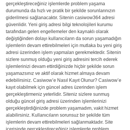
gerçekleştireceğiniz işlemlerde problem yaşama
durumunda da hızlı ve pratik bir şekilde sorunlarınızın
giderilmesi sağlanacaktır. Sitenin casiwow364 adresi
güvenlidir. Yeni giriş adresi bilgi teknolojileri kurumu
tarafından gelen engellemeler den kaynaklı olarak
değiştiğinden dolayı kullanıcıların da sorun yaşamadığın
işlemlerin devam ettirebilmeleri için mutlaka bu yeni giriş
adresi üzerinden işlem yapmaları gerekmektedir. Sitenin
sizlere sunmuş olduğu yeni giriş adresini tercih ederek
işlemlerinizi devam ettirdiğinizde hiçbir şekilde sorun
yaşamazsınız ve aktif olarak hizmet almaya devam
edebilirsiniz. Casiwow’e Nasıl Kayıt Olunur? Casiwow’e
kayıt olabilmek için güncel adres üzerinden işlem
gerçekleştirmeniz yeterlidir. Siteniz sizlere sunmuş
olduğu güncel giriş adresi üzerinden işlemlerinizi
gerçekleştirdiğinizde problem yaşamadım, vakit hizmet
alabilirsiniz. Kullanıcıların sorunsuz bir şekilde tüm
işlemlerin devam ettirebilmeleri sağlanmaktadır. Site
içerisinde gerçekleştireceğiniz işlemlerde problem