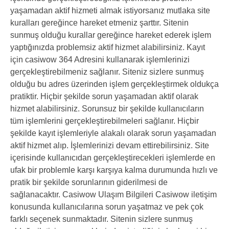
yaşamadan aktif hizmeti almak istiyorsanız mutlaka site
kuralları gereğince hareket etmeniz şarttır. Sitenin
sunmuş olduğu kurallar gereğince hareket ederek işlem
yaptığınızda problemsiz aktif hizmet alabilirsiniz. Kayıt
için casiwow 364 Adresini kullanarak işlemlerinizi
gerçekleştirebilmeniz sağlanır. Siteniz sizlere sunmuş
olduğu bu adres üzerinden işlem gerçekleştirmek oldukça
pratiktir. Hiçbir şekilde sorun yaşamadan aktif olarak
hizmet alabilirsiniz. Sorunsuz bir şekilde kullanıcıların
tüm işlemlerini gerçekleştirebilmeleri sağlanır. Hiçbir
şekilde kayıt işlemleriyle alakalı olarak sorun yaşamadan
aktif hizmet alıp. İşlemlerinizi devam ettirebilirsiniz. Site
içerisinde kullanıcıdan gerçekleştirecekleri işlemlerde en
ufak bir problemle karşı karşıya kalma durumunda hızlı ve
pratik bir şekilde sorunlarının giderilmesi de
sağlanacaktır. Casiwow Ulaşım Bilgileri Casiwow iletişim
konusunda kullanıcılarına sorun yaşatmaz ve pek çok
farklı seçenek sunmaktadır. Sitenin sizlere sunmuş