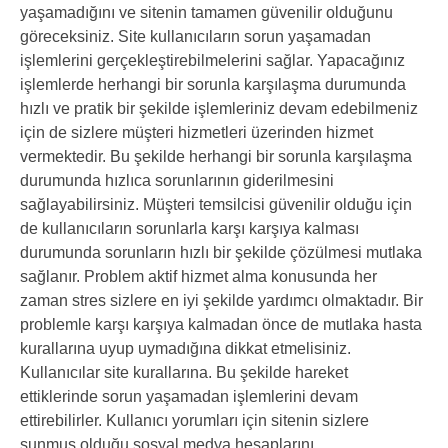
yaşamadığını ve sitenin tamamen güvenilir olduğunu
göreceksiniz. Site kullanıcıların sorun yaşamadan
işlemlerini gerçekleştirebilmelerini sağlar. Yapacağınız
işlemlerde herhangi bir sorunla karşılaşma durumunda
hızlı ve pratik bir şekilde işlemleriniz devam edebilmeniz
için de sizlere müşteri hizmetleri üzerinden hizmet
vermektedir. Bu şekilde herhangi bir sorunla karşılaşma
durumunda hızlıca sorunlarının giderilmesini
sağlayabilirsiniz. Müşteri temsilcisi güvenilir olduğu için
de kullanıcıların sorunlarla karşı karşıya kalması
durumunda sorunların hızlı bir şekilde çözülmesi mutlaka
sağlanır. Problem aktif hizmet alma konusunda her
zaman stres sizlere en iyi şekilde yardımcı olmaktadır. Bir
problemle karşı karşıya kalmadan önce de mutlaka hasta
kurallarına uyup uymadığına dikkat etmelisiniz.
Kullanıcılar site kurallarına. Bu şekilde hareket
ettiklerinde sorun yaşamadan işlemlerini devam
ettirebilirler. Kullanıcı yorumları için sitenin sizlere
sunmuş olduğu sosyal medya hesaplarını