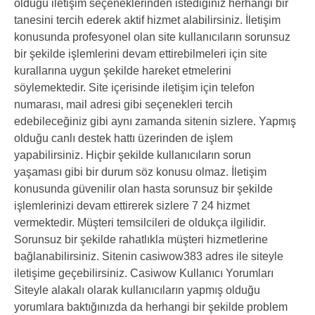
olduğu iletişim seçeneklerinden istediğiniz herhangi bir
tanesini tercih ederek aktif hizmet alabilirsiniz. İletişim
konusunda profesyonel olan site kullanıcıların sorunsuz
bir şekilde işlemlerini devam ettirebilmeleri için site
kurallarına uygun şekilde hareket etmelerini
söylemektedir. Site içerisinde iletişim için telefon
numarası, mail adresi gibi seçenekleri tercih
edebileceğiniz gibi aynı zamanda sitenin sizlere. Yapmış
olduğu canlı destek hattı üzerinden de işlem
yapabilirsiniz. Hiçbir şekilde kullanıcıların sorun
yaşaması gibi bir durum söz konusu olmaz. İletişim
konusunda güvenilir olan hasta sorunsuz bir şekilde
işlemlerinizi devam ettirerek sizlere 7 24 hizmet
vermektedir. Müşteri temsilcileri de oldukça ilgilidir.
Sorunsuz bir şekilde rahatlıkla müşteri hizmetlerine
bağlanabilirsiniz. Sitenin casiwow383 adres ile siteyle
iletişime geçebilirsiniz. Casiwow Kullanıcı Yorumları
Siteyle alakalı olarak kullanıcıların yapmış olduğu
yorumlara baktığınızda da herhangi bir şekilde problem