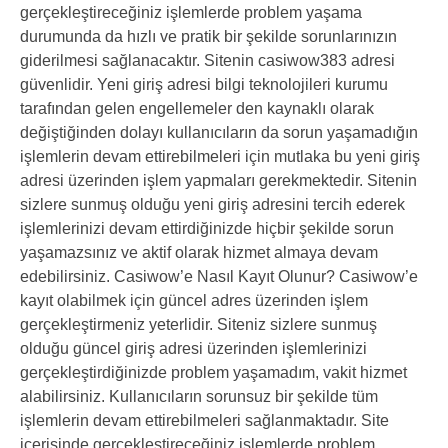
gerçekleştireceğiniz işlemlerde problem yaşama
durumunda da hızlı ve pratik bir şekilde sorunlarınızın
giderilmesi sağlanacaktır. Sitenin casiwow383 adresi
güvenlidir. Yeni giriş adresi bilgi teknolojileri kurumu
tarafından gelen engellemeler den kaynaklı olarak
değiştiğinden dolayı kullanıcıların da sorun yaşamadığın
işlemlerin devam ettirebilmeleri için mutlaka bu yeni giriş
adresi üzerinden işlem yapmaları gerekmektedir. Sitenin
sizlere sunmuş olduğu yeni giriş adresini tercih ederek
işlemlerinizi devam ettirdiğinizde hiçbir şekilde sorun
yaşamazsınız ve aktif olarak hizmet almaya devam
edebilirsiniz. Casiwow’e Nasıl Kayıt Olunur? Casiwow’e
kayıt olabilmek için güncel adres üzerinden işlem
gerçekleştirmeniz yeterlidir. Siteniz sizlere sunmuş
olduğu güncel giriş adresi üzerinden işlemlerinizi
gerçekleştirdiğinizde problem yaşamadım, vakit hizmet
alabilirsiniz. Kullanıcıların sorunsuz bir şekilde tüm
işlemlerin devam ettirebilmeleri sağlanmaktadır. Site
içerisinde gerçekleştireceğiniz işlemlerde problem