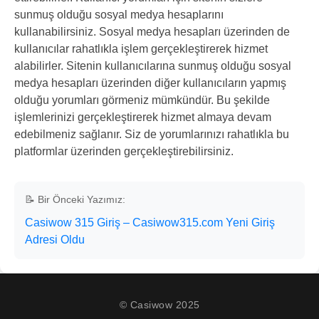
sunmuş olduğu sosyal medya hesaplarını
kullanabilirsiniz. Sosyal medya hesapları üzerinden de
kullanıcılar rahatlıkla işlem gerçekleştirerek hizmet
alabilirler. Sitenin kullanıcılarına sunmuş olduğu sosyal
medya hesapları üzerinden diğer kullanıcıların yapmış
olduğu yorumları görmeniz mümkündür. Bu şekilde
işlemlerinizi gerçekleştirerek hizmet almaya devam
edebilmeniz sağlanır. Siz de yorumlarınızı rahatlıkla bu
platformlar üzerinden gerçekleştirebilirsiniz.
📝 Bir Önceki Yazımız:
Casiwow 315 Giriş – Casiwow315.com Yeni Giriş
Adresi Oldu
© Casiwow 2025