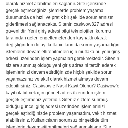
olarak hizmet alabilmeleri sağlanır. Site içerisinde
gerçekleştireceğiniz işlemlerde problem yaşama
durumunda da hızlı ve pratik bir şekilde sorunlarınızın
giderilmesi sağlanacaktır. Sitenin casiwow327 adresi
güvenlidir. Yeni giriş adresi bilgi teknolojileri kurumu
tarafından gelen engellemeler den kaynaklı olarak
değiştiğinden dolayı kullanıcıların da sorun yaşamadığın
işlemlerin devam ettirebilmeleri için mutlaka bu yeni giriş
adresi üzerinden işlem yapmaları gerekmektedir. Sitenin
sizlere sunmuş olduğu yeni giriş adresini tercih ederek
işlemlerinizi devam ettirdiğinizde hiçbir şekilde sorun
yaşamazsınız ve aktif olarak hizmet almaya devam
edebilirsiniz. Casiwow’e Nasıl Kayıt Olunur? Casiwow’e
kayıt olabilmek için güncel adres üzerinden işlem
gerçekleştirmeniz yeterlidir. Siteniz sizlere sunmuş
olduğu güncel giriş adresi üzerinden işlemlerinizi
gerçekleştirdiğinizde problem yaşamadım, vakit hizmet
alabilirsiniz. Kullanıcıların sorunsuz bir şekilde tüm
işlemlerin devam ettirebilmeleri sağlanmaktadır. Site