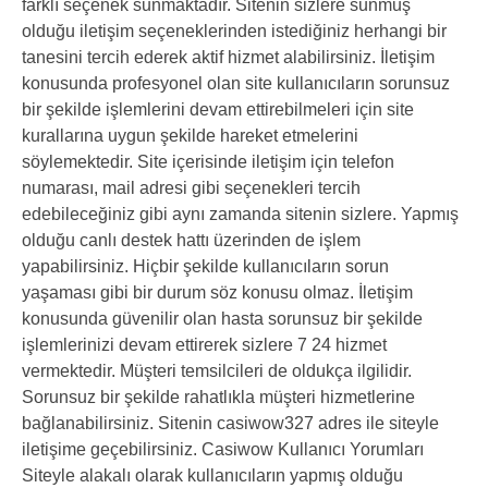
farklı seçenek sunmaktadır. Sitenin sizlere sunmuş
olduğu iletişim seçeneklerinden istediğiniz herhangi bir
tanesini tercih ederek aktif hizmet alabilirsiniz. İletişim
konusunda profesyonel olan site kullanıcıların sorunsuz
bir şekilde işlemlerini devam ettirebilmeleri için site
kurallarına uygun şekilde hareket etmelerini
söylemektedir. Site içerisinde iletişim için telefon
numarası, mail adresi gibi seçenekleri tercih
edebileceğiniz gibi aynı zamanda sitenin sizlere. Yapmış
olduğu canlı destek hattı üzerinden de işlem
yapabilirsiniz. Hiçbir şekilde kullanıcıların sorun
yaşaması gibi bir durum söz konusu olmaz. İletişim
konusunda güvenilir olan hasta sorunsuz bir şekilde
işlemlerinizi devam ettirerek sizlere 7 24 hizmet
vermektedir. Müşteri temsilcileri de oldukça ilgilidir.
Sorunsuz bir şekilde rahatlıkla müşteri hizmetlerine
bağlanabilirsiniz. Sitenin casiwow327 adres ile siteyle
iletişime geçebilirsiniz. Casiwow Kullanıcı Yorumları
Siteyle alakalı olarak kullanıcıların yapmış olduğu