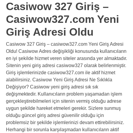
Casiwow 327 Giriş –
Casiwow327.com Yeni
Giriş Adresi Oldu
Casiwow 327 Giriş – casiwow327.com Yeni Giriş Adresi
Oldu! Casiwow Adres değişikliği konusunda kullanıcıların
en iyi şekilde hizmet veren siteler arasında yer almaktadır.
Sitenin yeni giriş adresi casiwow327 olarak belirlenmiştir.
Giriş işlemlerinizde casiwow327.com ile aktif hizmet
alabilirsiniz. Casiwow Yeni Giriş Adresi Ne Sıklıkla
Değişiyor? Casiwow yeni giriş adresi sık sık
değişmektedir. Kullanıcıların problem yaşamadan işlem
gerçekleştirebilmeleri için sitenin vermiş olduğu adrese
uygun şekilde hareket etmeleri gerekir. Sizlere sunmuş
olduğu güncel giriş adresi güvenilir olduğu için
problemsiz bir şekilde işlemlerinizi devam ettirebilirsiniz.
Herhangi bir sorunla karşılaşmadan kullanıcıların aktif