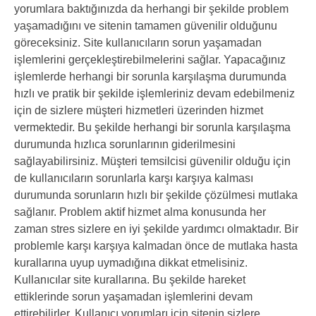
yorumlara baktığınızda da herhangi bir şekilde problem
yaşamadığını ve sitenin tamamen güvenilir olduğunu
göreceksiniz. Site kullanıcıların sorun yaşamadan
işlemlerini gerçekleştirebilmelerini sağlar. Yapacağınız
işlemlerde herhangi bir sorunla karşılaşma durumunda
hızlı ve pratik bir şekilde işlemleriniz devam edebilmeniz
için de sizlere müşteri hizmetleri üzerinden hizmet
vermektedir. Bu şekilde herhangi bir sorunla karşılaşma
durumunda hızlıca sorunlarının giderilmesini
sağlayabilirsiniz. Müşteri temsilcisi güvenilir olduğu için
de kullanıcıların sorunlarla karşı karşıya kalması
durumunda sorunların hızlı bir şekilde çözülmesi mutlaka
sağlanır. Problem aktif hizmet alma konusunda her
zaman stres sizlere en iyi şekilde yardımcı olmaktadır. Bir
problemle karşı karşıya kalmadan önce de mutlaka hasta
kurallarına uyup uymadığına dikkat etmelisiniz.
Kullanıcılar site kurallarına. Bu şekilde hareket
ettiklerinde sorun yaşamadan işlemlerini devam
ettirebilirler. Kullanıcı yorumları için sitenin sizlere